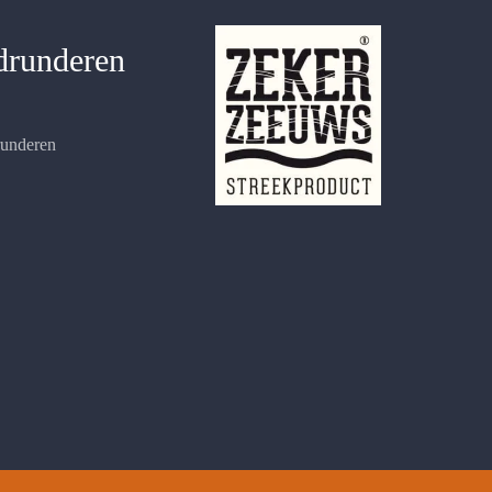
drunderen
runderen