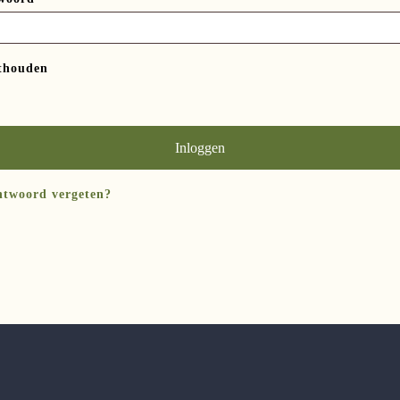
thouden
Inloggen
htwoord vergeten?