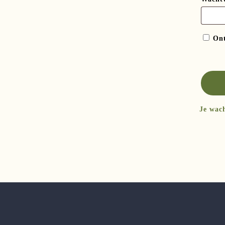
On
Je wac