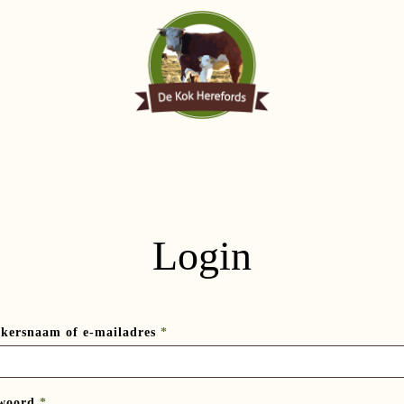
Login
Vereist
kersnaam of e-mailadres
*
Vereist
woord
*