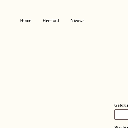
Skip
to
main
Home
Hereford
Nieuws
content
Gebrui
Wacht