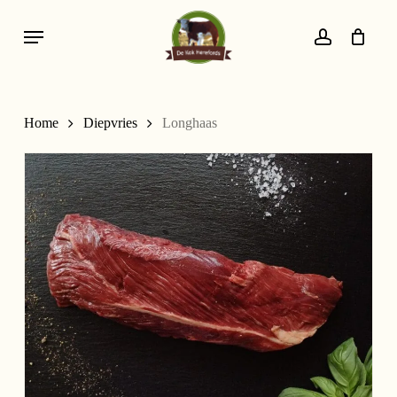
Skip
Menu
to
account
main
content
Home
Diepvries
Longhaas