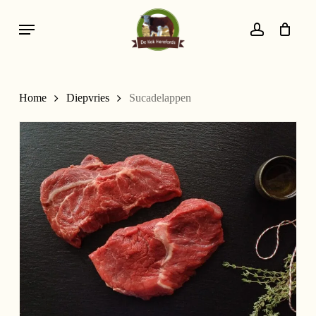
Skip
Menu
to
account
main
content
Home
Diepvries
Sucadelappen