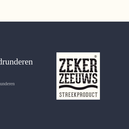
drunderen
runderen