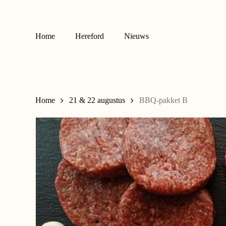
Skip
to
main
Home
Hereford
Nieuws
content
Home
21 & 22 augustus
BBQ-pakket B