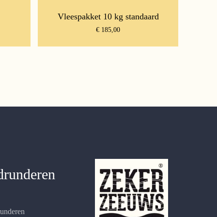
Vleespakket 10 kg standaard
€
185,00
drunderen
runderen