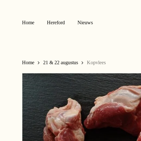
Skip
to
main
Home
Hereford
Nieuws
content
Home
21 & 22 augustus
Kopvlees