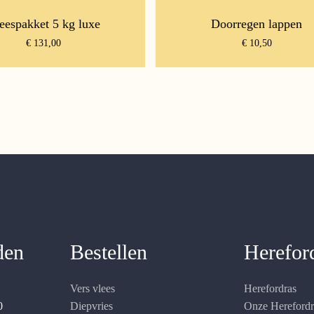
eespakket 5 kg luxe
Doorregen lappen
€
131,00
€
10,50
den
Bestellen
Herefor
Vers vlees
Herefordras
0
Diepvries
Onze Hereford