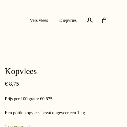
account
Vers vlees
Diepvries
Kopvlees
€
8,75
Prijs per 100 gram: €0,875.
Een portie kopvlees bevat ongeveer een 1 kg.
1 op voorraad