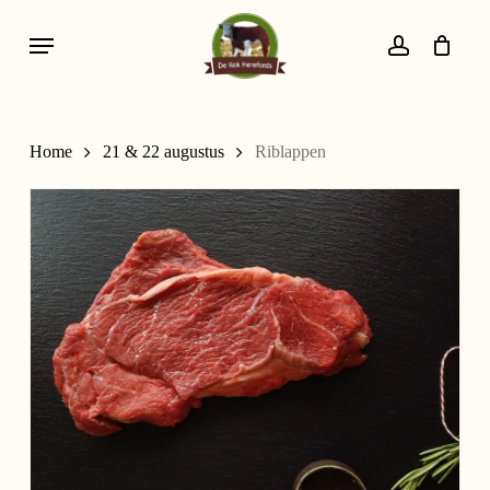
Skip
Menu
to
account
main
content
Home
21 & 22 augustus
Riblappen