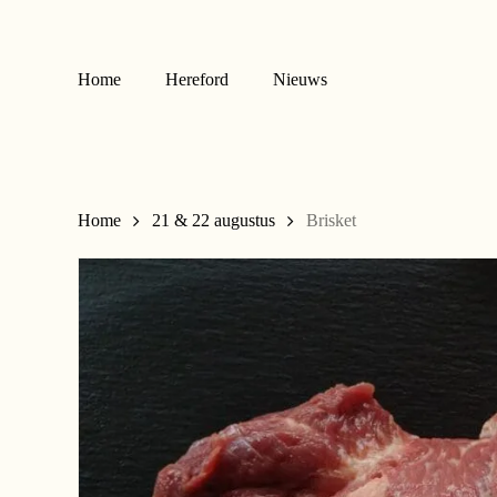
Skip
to
main
Home
Hereford
Nieuws
content
Home
21 & 22 augustus
Brisket