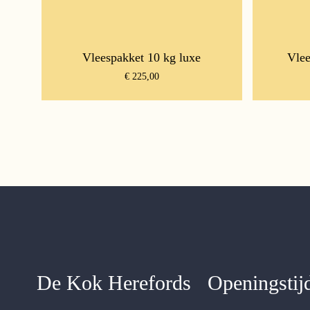
Vleespakket 10 kg luxe
Vlee
€
225,00
De Kok Herefords
Openingstij