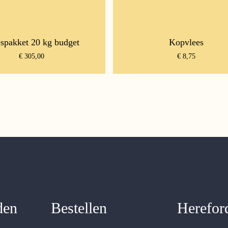
spakket 20 kg budget
Kopvlees
€
305,00
€
8,75
den
Bestellen
Herefor