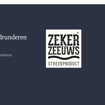
drunderen
runderen