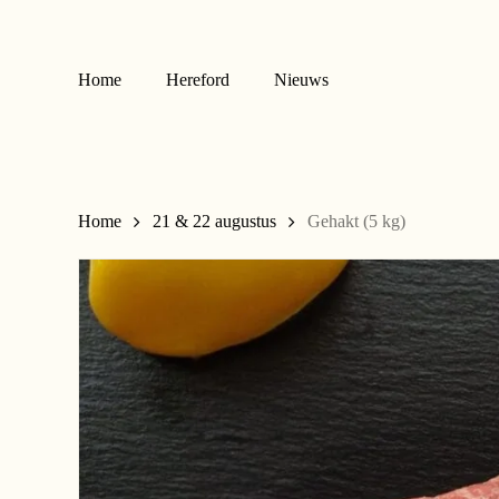
Skip
to
main
Home
Hereford
Nieuws
content
Home
21 & 22 augustus
Gehakt (5 kg)