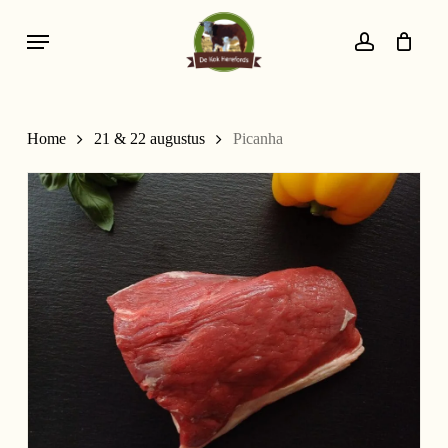
Skip
Menu
to
account
main
content
Home
21 & 22 augustus
Picanha