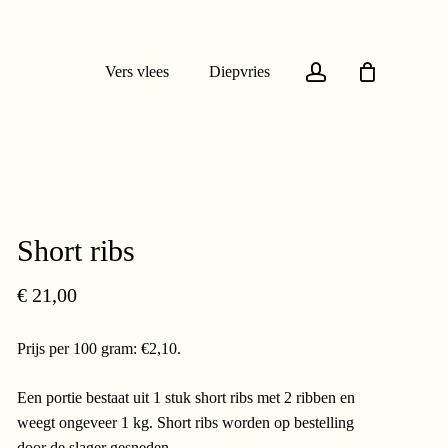
account
Vers vlees
Diepvries
Short ribs
€
21,00
Prijs per 100 gram: €2,10.
Een portie bestaat uit 1 stuk short ribs met 2 ribben en
weegt ongeveer 1 kg. Short ribs worden op bestelling
door de slager gesneden.