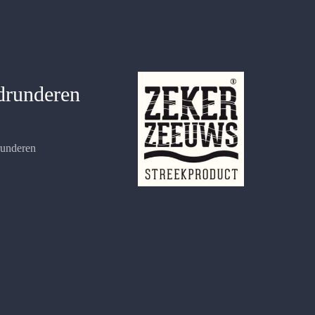
drunderen
runderen