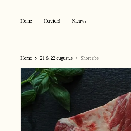
Skip
to
main
Home
Hereford
Nieuws
content
Home
21 & 22 augustus
Short ribs