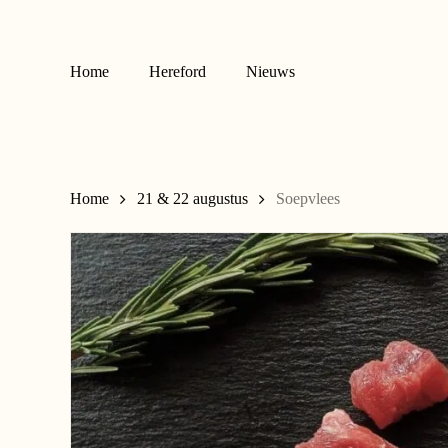
Skip
to
main
Home
Hereford
Nieuws
content
Home
21 & 22 augustus
Soepvlees