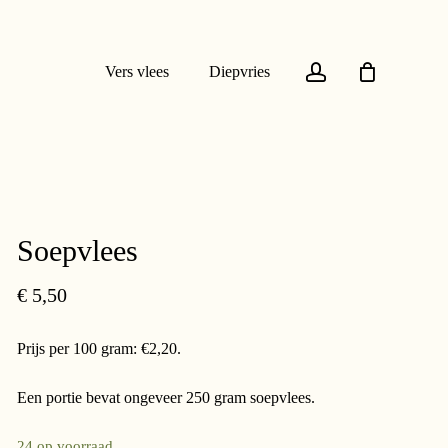
account
Vers vlees
Diepvries
Soepvlees
€
5,50
Prijs per 100 gram: €2,20.
Een portie bevat ongeveer 250 gram soepvlees.
24 op voorraad