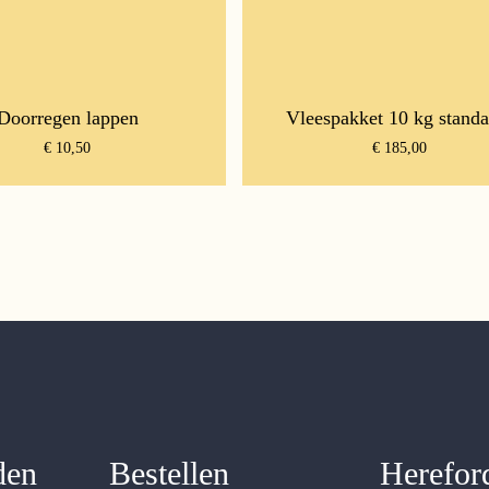
Doorregen lappen
Vleespakket 10 kg standa
€
10,50
€
185,00
den
Bestellen
Herefor